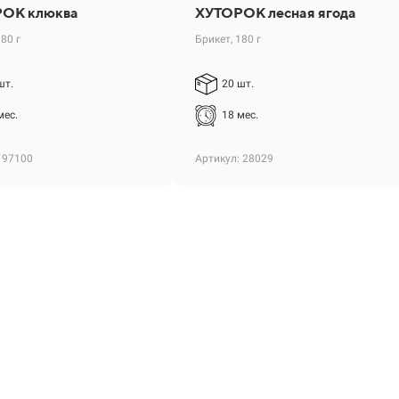
ОК клюква
ХУТОРОК лесная ягода
180 г
Брикет, 180 г
шт.
20 шт.
мес.
18 мес.
 97100
Артикул: 28029