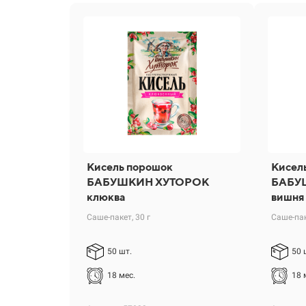
Кисель порошок
Кисел
БАБУШКИН ХУТОРОК
БАБУ
клюква
вишня
Саше-пакет, 30 г
Саше-пак
50 шт.
50 
18 мес.
18 