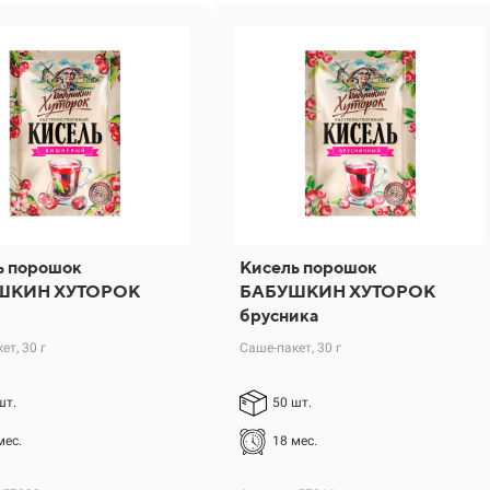
ь порошок
Кисель порошок
ШКИН ХУТОРОК
БАБУШКИН ХУТОРОК
брусника
ет, 30 г
Саше-пакет, 30 г
шт.
50 шт.
мес.
18 мес.