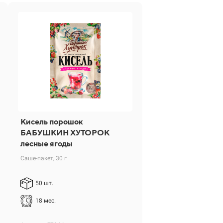
Кисель порошок
БАБУШКИН ХУТОРОК
лесные ягоды
Саше-пакет, 30 г
50 шт.
18 мес.