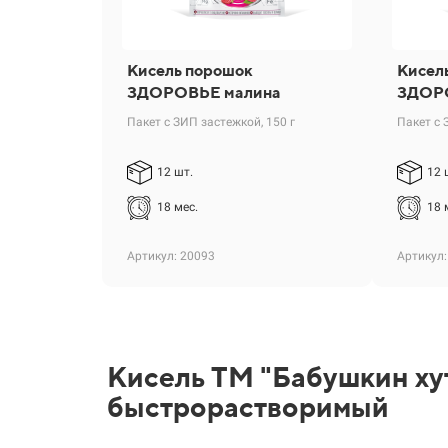
Кисель порошок
Кисел
ЗДОРОВЬЕ малина
ЗДОРО
Пакет с ЗИП застежкой, 150 г
Пакет с 
12 шт.
12 
18 мес.
18 
Артикул: 20093
Артикул:
Кисель ТМ "Бабушкин ху
быстрорастворимый