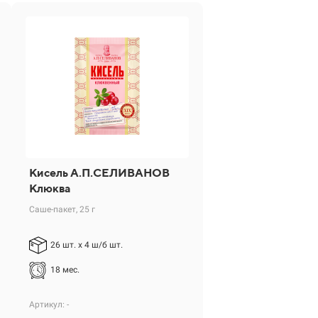
Кисель А.П.СЕЛИВАНОВ
Клюква
Саше-пакет, 25 г
26 шт. х 4 ш/б шт.
18 мес.
Артикул: -