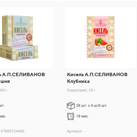
ь А.П.СЕЛИВАНОВ
Кисель А.П.СЕЛИВАНОВ
ишня
Клубника
200 г
Саше-пакет, 25 г
шт.
28 шт. х 4 ш/б шт.
мес.
18 мес.
: УТ009124450
Артикул: -