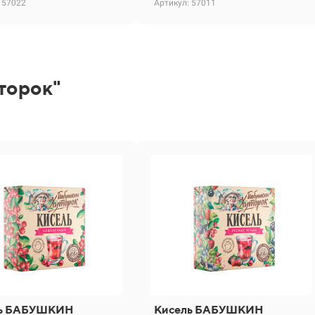
 57022
Артикул: 57011
торок"
ль БАБУШКИН
Кисель БАБУШКИН