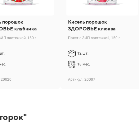
ь порошок
Кисель порошок
ВЬЕ клубника
ЗДОРОВЬЕ клюква
ЗИП застежкой, 150 г
Пакет с ЗИП застежкой, 150 г
шт.
12 шт.
мес.
18 мес.
 20020
Артикул: 20007
торок"