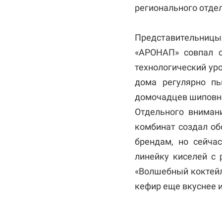
регионального отде
Представительниц
«АРОНАП» совпал с
технологический ур
дома регулярно пь
домочадцев шиповни
Отдельного вниман
комбинат создал об
брендам, но сейча
линейку киселей с 
«Волшебный коктейл
кефир еще вкуснее 