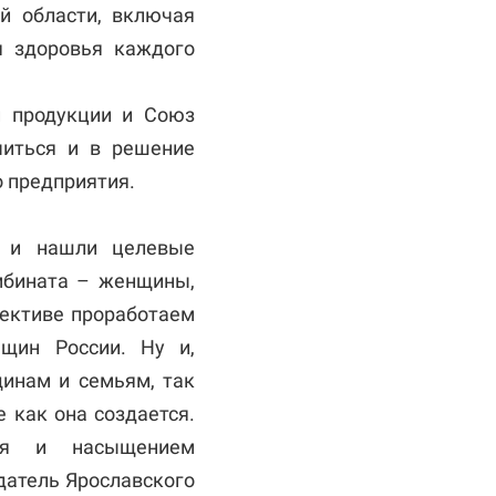
й области, включая
я здоровья каждого
й продукции и Союз
читься и в решение
о предприятия.
а и нашли целевые
мбината – женщины,
пективе проработаем
щин России. Ну и,
инам и семьям, так
е как она создается.
ния и насыщением
датель Ярославского