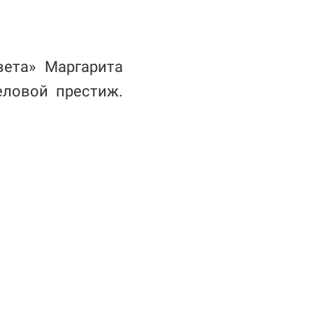
вета» Маргарита
еловой престиж.