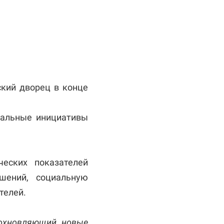
кий дворец в конце
иальные инициативы
еских показателей
шений, социальную
телей.
дохновляющий новые