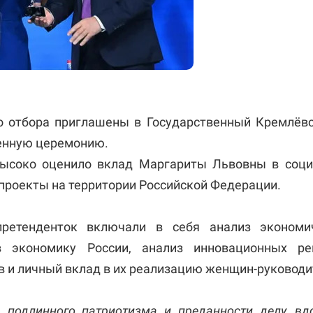
о отбора приглашены в Государственный Кремлёвс
енную церемонию.
ысоко оценило вклад Маргариты Львовны в соц
проекты на территории Российской Федерации.
претенденток включали в себя анализ экономич
в экономику России, анализ инновационных ре
в и личный вклад в их реализацию женщин-руководи
 подлинного патриотизма и преданности делу, в