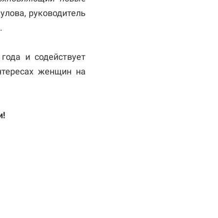
улова, руководитель
.
3 года и
содействует
нтересах женщин на
и!