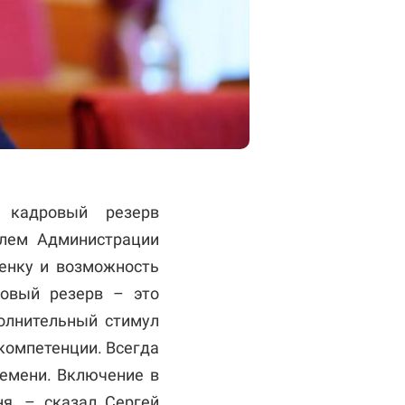
кадровый резерв
елем Администрации
енку и возможность
ровый резерв – это
полнительный стимул
компетенции. Всегда
ремени. Включение в
ня, – сказал Сергей