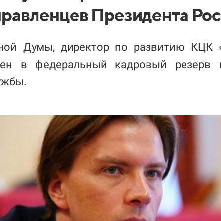
правленцев Президента Ро
ной Думы, директор по развитию КЦК 
ен в федеральный кадровый резерв г
ужбы.