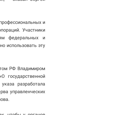
опрофессиональных и
рпораций. Участники
лям федеральных и
но использовать эту
нтом РФ Владимиром
О государственной
 указа разработала
ерва управленческих
ова.
ак, чтобы у органов