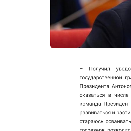
– Получил увед
государственной г
Президента Антоно
оказаться в числе
команда Президента
развиваться и раст
стараюсь осваивать
госрезерв позволит