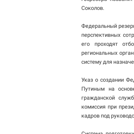
Соколов.
Федеральный резерв
перспективных сотр
его проходят отб
региональных орган
систему для назнач
Указ о создании Ф
Путиным на основ
гражданской служб
комиссия при прези
кадров под руковод
Система подготовки