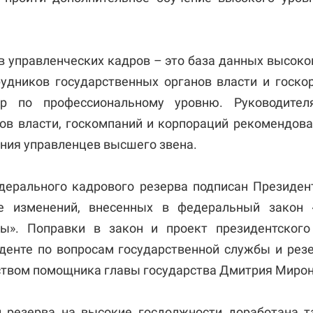
 управленческих кадров – это база данных высок
удников государственных органов власти и госко
ор по профессиональному уровню. Руководите
ов власти, госкомпаний и корпораций рекомендова
ения управленцев высшего звена.
едерального кадрового резерва подписан Президе
е изменений, внесенных в федеральный закон «
ы». Поправки в закон и проект президентского
денте по вопросам государственной службы и рез
ством помощника главы государства Дмитрия Мирон
 резерва на высокие госдолжности доработана т